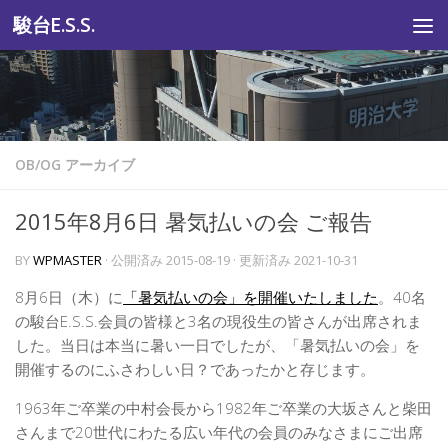
駿台E.S.S.
コンテンツへスキップ
OB/OG アーカイブ
2015年8月6日 暑気払いの会 ご報告
BY
WPMASTER
· 公開済み
2015-08-19
· 更新済み
2021-10-31
8月6日（木）に
「暑気払いの会」を開催いたしました
。40名
の駿台E.S.S.会員の皆様と3名の現役生の皆さんが出席されま
した。当日は本当に暑い一日でしたが、「暑気払いの会」を
開催するのにふさわしい日？であったかと存じます。
1963年ご卒業の中村会長から1982年ご卒業の大坂さんと柴田
さんまで20世代にわたる広い年代の会員のみなさまにご出席