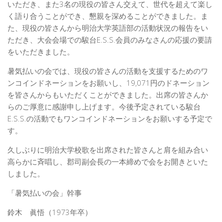
いただき、また3名の現役の皆さん交えて、世代を超えて楽し
く語り合うことができ、懇親を深めることができました。ま
た、現役の皆さんから明治大学英語部の活動状況の報告をい
ただき、大会会場での駿台E.S.S.会員のみなさんの応援の要請
をいただきました。
暑気払いの会では、現役の皆さんの活動を支援するためのワ
ンコインドネーションをお願いし、19,071円のドネーション
を皆さんからもいただくことができました。出席の皆さんか
らのご厚意に感謝申し上げます。今後予定されている駿台
E.S.S.の活動でもワンコインドネーションをお願いする予定で
す。
久しぶりに明治大学校歌を出席された皆さんと肩を組み合い
高らかに斉唱し、郡司副会長の一本締めで会をお開きといた
しました。
「暑気払いの会」幹事
鈴木 眞悟（1973年卒）