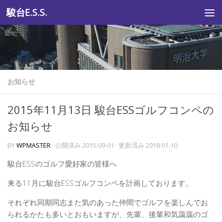
駿台E.S.S.
コンテンツへスキップ
お知らせ
2015年11月13日 駿台ESSゴルフコンペの
お知らせ
BY
WPMASTER
· 公開済み
2015-09-01
· 更新済み
2018-01-10
駿台ESSのゴルフ愛好家の皆様へ
来る11月に駿台ESSゴルフコンペを計画しております。
それぞれ同期同志また気のあった仲間でゴルフを楽しんでお
られるかたも多いとおもいますが、先輩、後輩和気藹藹のゴ