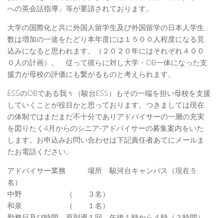
への英会話指導」等が要請されております。
大学の国際化と共に外国人留学生及び外国留学の日本人学生
数は増加の一途をたどり本年度には１５００人程度になる見
込みになると思われます。（２０２０年にはそれぞれ４００
０人の計画）。 従って彼らに対し大学・OB一体になった支
援力が母校の評価にも繋がるものと考えられます。
ESSのOBである我々（駿台ESS）もその一端を担い母校を支援
していくことが役目かと思っております。つきましては現在
の体制ではまだまだ不十分でありアドバイサーの一層の充実
を図りたく4月からのシニア‐アドバイサーの募集案内をいた
します。お申込みお問い合わせは下記責任者あてにメールま
たお電話ください。
アドバイサー業務 場所 駿河台キャンパス（現在５
名）
中野 （ ３名）
和泉 （ １名）
勤務日及び時間 原則週１回 午後１時から４時（３時間）