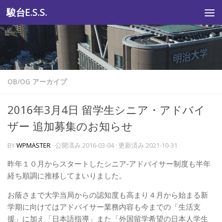
駿台E.S.S.
コンテンツへスキップ
OB/OG アーカイブ
2016年3月4日 留学生シニア・アドバイ
ザー 追加募集のお知らせ
BY
WPMASTER
· 公開済み
2016-03-04
· 更新済み
2021-10-31
昨年１０月からスタートしたシニア‐アドバイサー制度も半年
経ち順調に推移してまいりました。
お蔭さまで大学当局からの認知度も高まり４月から始まる新
学期に向けてはアドバイサー業務内容も今までの「生活支
援」に加え「日本語指導」また「外国留学希望の日本人学生