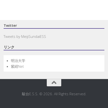
Twitter
Tweets by MeijiSundaiESS
リンク
明治大学
紫紺Net
駿台E.S.S. © 2026. All Rights Reserved.