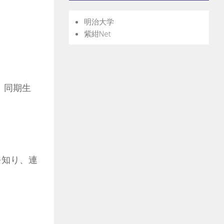
明治大学
紫紺Net
、同期生
を知り、連