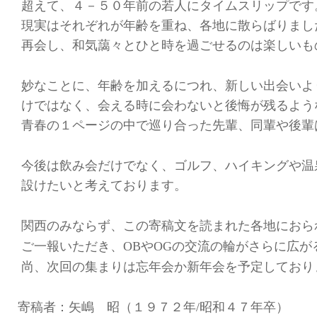
超えて、４－５０年前の若人にタイムスリップです
現実はそれぞれが年齢を重ね、各地に散らばりまし
再会し、和気藹々とひと時を過ごせるのは楽しいも
妙なことに、年齢を加えるにつれ、新しい出会いよ
けではなく、会える時に会わないと後悔が残るよう
青春の１ページの中で巡り合った先輩、同輩や後輩
今後は飲み会だけでなく、ゴルフ、ハイキングや温
設けたいと考えております。
関西のみならず、この寄稿文を読まれた各地におら
ご一報いただき、
や
の交流の輪がさらに広が
OB
OG
尚、次回の集まりは忘年会か新年会を予定しており
寄稿者：矢嶋 昭（１９７２年
昭和４７年卒）
/