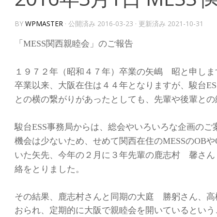
BY
WPMASTER
· 公開済み
2016-03-23
· 更新済み
2021-10-31
「
関西親睦会」のご報告
MESS
１９７２年（昭和４７年）卒業の矢嶋 昭と申しま
卒業以来、大阪在住は４４年となりますが、駿台
ES
との横の繋がりがあったとしても、先輩や後輩との
駿台
事務局からは、総会やいろいろな企画のご
ESS
機会は少ないため、せめて関西在住の
の
や
MESS
OB
いた矢先、今年の２月に３年先輩の鹿志村 馨さん
絡をとりました。
その結果、鹿志村さんと同期の大庭 勝躬さん、高
おられ、定期的に大阪で親睦会を開いているという