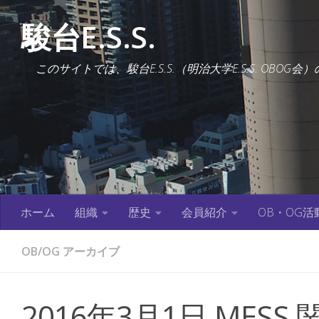
コンテンツへスキップ
駿台E.S.S.
このサイトでは、駿台E.S.S.（明治大学E.S.S. OB
ホーム
組織
歴史
会員紹介
OB・OG活
OB/OG アーカイブ
2016年3月1日 MES