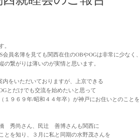
す。
会員名簿を見ても関西在住の
や
は非常に少なく
S
OB
OG
縦の繋がりは薄いのが実情と思います。
案内をいただいておりますが、上京できる
とだけでも交流を始めたいと思って
OG
（１９６９年
昭和４４年卒）が神戸にお住いとのこと
/
橋 秀尚さん、民辻 善博さんも関西に
ことを知り、３月に私と同期の水野茂さんを