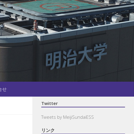
合せ
Twitter
Tweets by MeijiSundaiESS
リンク