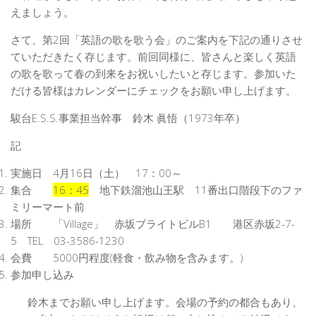
えましょう。
さて、第2回「英語の歌を歌う会」のご案内を下記の通りさせ
ていただきたく存じます。前回同様に、皆さんと楽しく英語
の歌を歌って春の到来をお祝いしたいと存じます。参加いた
だける皆様はカレンダーにチェックをお願い申し上げます。
駿台E.S.S.事業担当幹事 鈴木 眞悟（1973年卒）
記
実施日 4月16日（土） 17：00～
集合
16：45
地下鉄溜池山王駅 11番出口階段下のファ
ミリーマート前
場所 「Village」 赤坂ブライトビルB1 港区赤坂2-7-
5 TEL 03-3586-1230
会費 5000円程度(軽食・飲み物を含みます。)
参加申し込み
鈴木までお願い申し上げます。会場の予約の都合もあり、