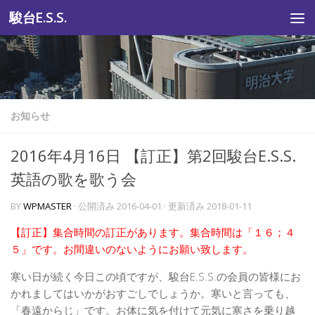
駿台E.S.S.
コンテンツへスキップ
お知らせ
2016年4月16日 【訂正】第2回駿台E.S.S.
英語の歌を歌う会
BY
WPMASTER
· 公開済み
2016-04-01
· 更新済み
2018-01-11
【訂正】集合時間の訂正があります。集合時間は「１６；４
５」です。お間違いのないようにお願い致します。
寒い日が続く今日この頃ですが、駿台E.S.S.の会員の皆様にお
かれましてはいかがおすごしでしょうか。寒いと言っても、
「春遠からじ」です。お体に気を付けて元気に寒さを乗り越