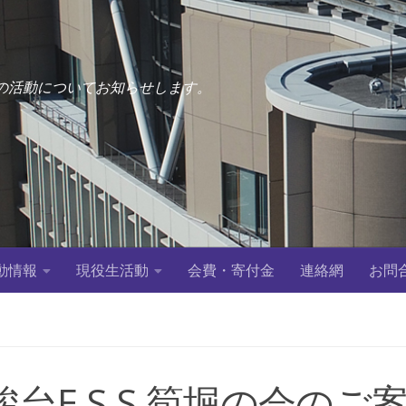
OG会）の活動についてお知らせします。
動情報
現役生活動
会費・寄付金
連絡網
お問
回駿台E.S.S.筍堀の会のご