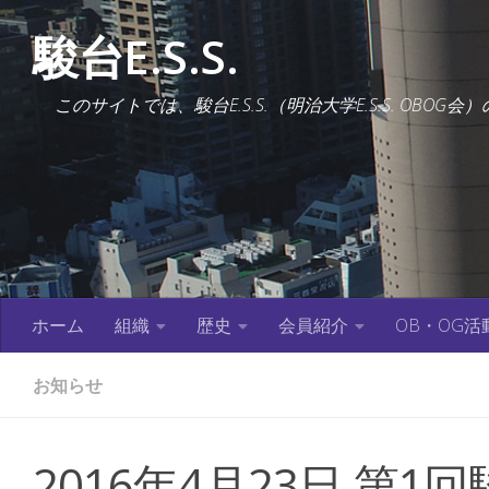
コンテンツへスキップ
駿台E.S.S.
このサイトでは、駿台E.S.S.（明治大学E.S.S. OB
ホーム
組織
歴史
会員紹介
OB・OG活
お知らせ
2016年4月23日 第1