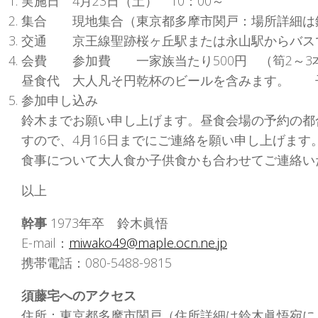
実施日 4月23日（土） 10：00～
集合 現地集合（東京都多摩市関戸：場所詳細は鈴
交通 京王線聖跡桜ヶ丘駅または永山駅からバスで
会費 参加費 一家族当たり500円 （筍2～3
昼食代 大人凡そ円乾杯のビールを含みます。 
参加申し込み
鈴木までお願い申し上げます。昼食会場の予約の都
すので、4月16日までにご連絡を願い申し上げま
食事について大人食か子供食かも合わせてご連絡い
以上
幹事
1973年卒 鈴木眞悟
E-mail：
miwako49@maple.ocn.ne.jp
携帯電話：080-5488-9815
須藤宅へのアクセス
住所：東京都多摩市関戸（住所詳細は鈴木眞悟宛に