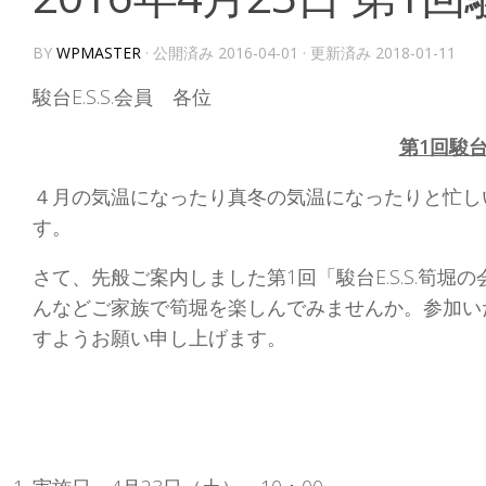
BY
WPMASTER
· 公開済み
2016-04-01
· 更新済み
2018-01-11
駿台E.S.S.会員 各位
第1回駿台
４月の気温になったり真冬の気温になったりと忙し
す。
さて、先般ご案内しました第1回「駿台E.S.S.筍
んなどご家族で筍堀を楽しんでみませんか。参加い
すようお願い申し上げます。