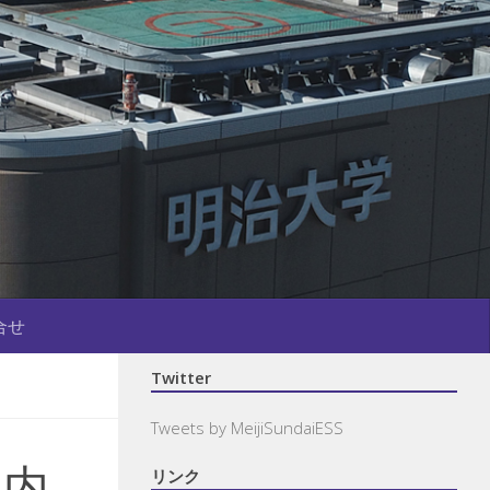
合せ
Twitter
Tweets by MeijiSundaiESS
案内
リンク