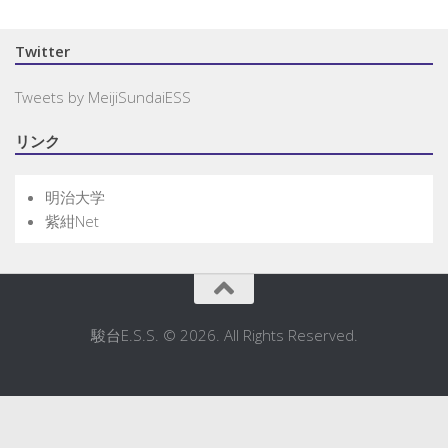
Twitter
Tweets by MeijiSundaiESS
リンク
明治大学
紫紺Net
駿台E.S.S. © 2026. All Rights Reserved.