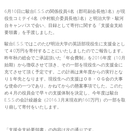
6月10日に駿台E.S.S.の関係役員4名（郡司副会長他3名）が現
役生コミテイ4名（中村航介委員長他3名）と明治大学・駿河
台キャンパスで会い、目録として寄付に関する「支援金支給
要領書」を手渡しました。
駿台E.S.S.ではこのたび明治大学の英語部現役生に支援金とし
て４0万円を寄付することにいたしましたのでご報告します。
昨年秋の総会でご承認頂いた「年会費制」を2016年度（10月
始期）から徴収させて頂き、その一部を現役生への支援金に
充てさせて頂く予定です。この計画は来年度からの実行とな
り１年先となります。現役生への支援はＯＢ・ＯＧ会の大事
な使命の一つであり、かねてからの懸案事項でした。このた
め４月の役員会で早々の支援体制を決定し、今年度は駿台
E.S.S.の会計繰越金（2016.3月末現在約160万円）の一部を取
り崩して寄付をいたします。
「支援金支給要領書」の内容は次の通りです。