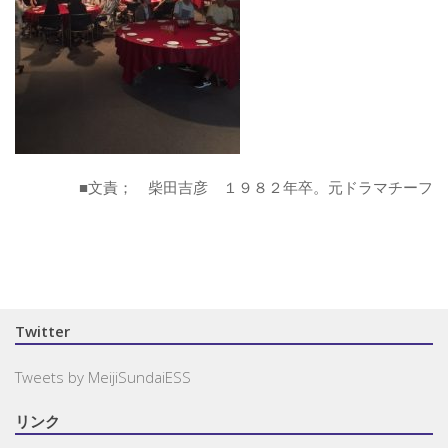
■文責； 柴田吉彦 １９８２年卒。元ドラマチーフ
Twitter
Tweets by MeijiSundaiESS
リンク