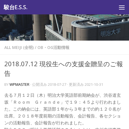
駿台E.S.S.
コンテンツへスキップ
ALL MEIJI (全明)
/
OB・OG活動情報
2018.07.12 現役生への支援金贈呈のご報
告
BY
WPMASTER
· 公開済み
2018-07-27
· 更新済み
2021-10-31
去る７月１２日（木）明治大学英語部前期納会が、渋谷道玄
坂「Ｒｏｏｍ Ｇｒａｎｄｅ」で１９：４５より行われまし
た。この納会には、英語部１年から３年までの約１２０名が
出席。２０１８年度前期の活動報告、会計報告、各セクショ
ンの活動報告、会計報告が行われました。