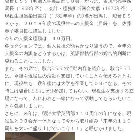
駿台ＥＳＳ（明治大学英語部ＯＢ会）からは、吉川忠雄事務
局長（1968年卒）、会計・総務担当河合文彦（1970年卒）、
現役生担当柴田吉彦（1982年卒）の3名が出席し、駿台ＥＳ
Ｓから、２０１８年度の現役生への支援金（目録）を、佐藤
春子委員長に贈呈しました。
今年の支援金総額は、４０万円。
各セクションでは、個人負担の額もかなり違うので、今年の
支援金の内訳をどうするかは、英語部執行部の総合的判断に
委ねることにしました。
また、その席で、駿台E.S.S.の活動内容を紹介し、駿台E.S.S.
は、今後も現役生の活動を支援していくことを伝えるととも
に、現役生も、数年後には大学を卒業してＯＢになる。その
時には駿台E.S.S.にぜひ参加してもらい、現役生を支援する立
場になって、われわれと一緒になって活動してもらいたいこ
とを強調しました。
さらに、来年は、明治大学英語部１１０周年の年になる。現
役生とＯＢ会が一体となって今から取り組み「来年の１１０
周年を大いに盛り上げていこう！！」と呼びかけました。