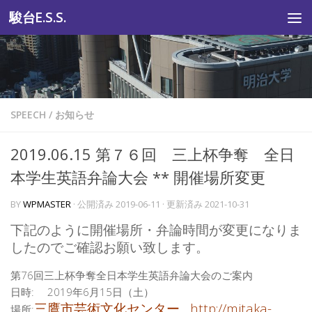
駿台E.S.S.
コンテンツへスキップ
SPEECH
/
お知らせ
2019.06.15 第７６回 三上杯争奪 全日
本学生英語弁論大会 ** 開催場所変更
BY
WPMASTER
· 公開済み
2019-06-11
· 更新済み
2021-10-31
下記のように開催場所・弁論時間が変更になりま
したのでご確認お願い致します。
第76回三上杯争奪全日本学生英語弁論大会のご案内
日時: 2019年6月15日（土）
三鷹市芸術文化センター http://mitaka-
場所: