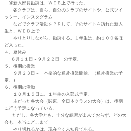
④新入部員勧誘は、ＷＥＢ上で行った。
各クラブは、自ら、自分のクラブのサイトや、公式ツイ
ッター、インスタグラム
などでクラブ活動をＰＲして、そのサイトを訪れた新入
生と、ＷＥＢ上で
やりとりしながら、勧誘する。１年生は、約１００名ほ
ど入った。
４、夏休み
８月１１日～９月２２日 の予定。
５、後期の授業
９月２３日～ 本格的な通常授業開始。（通常授業の予
定。）
６、後期の活動
１０月１５日に、１年生の入部式予定。
主だった各大会（関東、全日本クラスの大会）は、後期
に行う予定になっている。
ただし、各大学とも、十分な練習が出来ておらず、どの大
会も、本当にどこまで
やり切れるかは、現在全く未知数である。