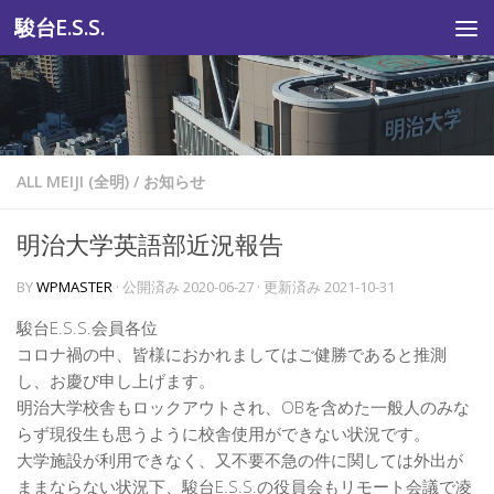
駿台E.S.S.
コンテンツへスキップ
ALL MEIJI (全明)
/
お知らせ
明治大学英語部近況報告
BY
WPMASTER
· 公開済み
2020-06-27
· 更新済み
2021-10-31
駿台E.S.S.会員各位
コロナ禍の中、皆様におかれましてはご健勝であると推測
し、お慶び申し上げます。
明治大学校舎もロックアウトされ、OBを含めた一般人のみな
らず現役生も思うように校舎使用ができない状況です。
大学施設が利用できなく、又不要不急の件に関しては外出が
ままならない状況下、駿台E.S.S.の役員会もリモート会議で凌