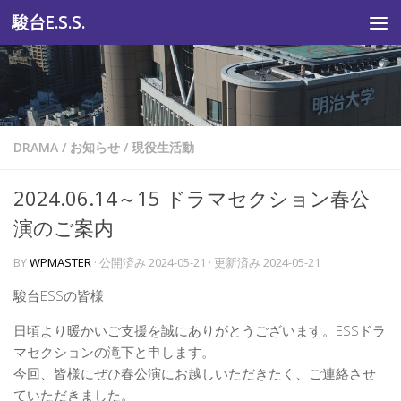
駿台E.S.S.
コンテンツへスキップ
DRAMA
/
お知らせ
/
現役生活動
2024.06.14～15 ドラマセクション春公
演のご案内
BY
WPMASTER
· 公開済み
2024-05-21
· 更新済み
2024-05-21
駿台ESSの皆様
日頃より暖かいご支援を誠にありがとうございます。ESSドラ
マセクションの滝下と申します。
今回、皆様にぜひ春公演にお越しいただきたく、ご連絡させ
ていただきました。