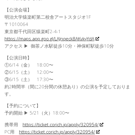
【公演会場】
明治大学猿楽町第二校舎アートスタジオ1F
〒1010064
東京都千代田区猿楽町2-4-1
https://maps.app.goo.gl/LAJnqeck8AKvkyYdA
アクセス ▶ 御茶ノ水駅徒歩10分・神保町駅徒歩10分
【公演日時】
①6/14（金） 18:00〜
②6/15（土） 12:00〜
③6/15（土） 17:30〜
約2時間半（間に20分間の休憩あり）の公演を予定しておりま
す。
【予約について】
予約開始 ▶ 5/21（火）18:00〜
携帯用
https://ticket.corich.jp/apply/320954/
PC用
https://ticket.corich.jp/apply/320954/